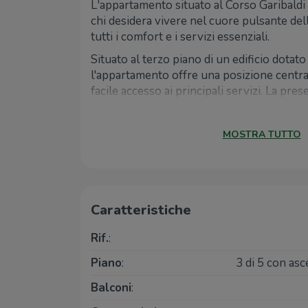
L'appartamento situato al Corso Garibaldi è
chi desidera vivere nel cuore pulsante dell
tutti i comfort e i servizi essenziali.
Situato al terzo piano di un edificio dotato
l'appartamento offre una posizione centr
facile accesso ai principali servizi. La pres
portierato aggiunge un ulteriore livello di
assistenza, assicurando un ambiente sere
MOSTRA TUTTO
i residenti.
Grazie all'esposizione a sud, l'appartament
un'ottima luminosità durante tutto il gior
di 100 mq, l'immobile è composto da tre c
accessori, offrendo spazi ampi e ben distrib
Caratteristiche
esigenze abitative.
Rif.
:
La vicinanza a fermate di autobus e stazio
rende gli spostamenti in città estremament
Piano
:
3 di 5 con as
convenienti. Vivere al Corso Garibaldi sig
connessi con il resto della città, facilitand
Balconi
:
scuole e luoghi di svago.