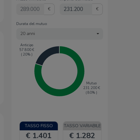
€
€
Durata del mutuo
20 anni
Anticipo
57.800
€
(
20
% )
Mutuo
231.200
€
(
80
% )
TASSO FISSO
TASSO VARIABILE
€ 1.401
€ 1.282