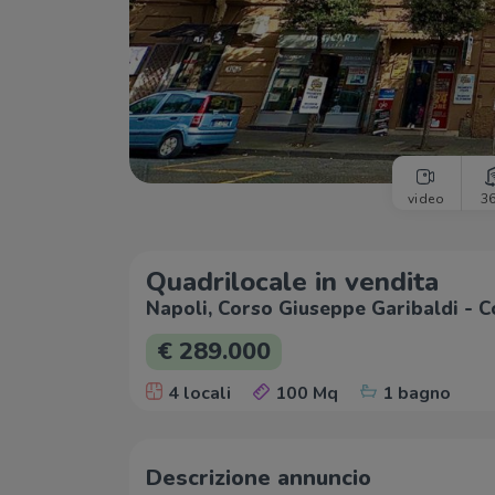
video
3
Quadrilocale in vendita
Napoli, Corso Giuseppe Garibaldi - C
€ 289.000
4 locali
100 Mq
1 bagno
Descrizione annuncio