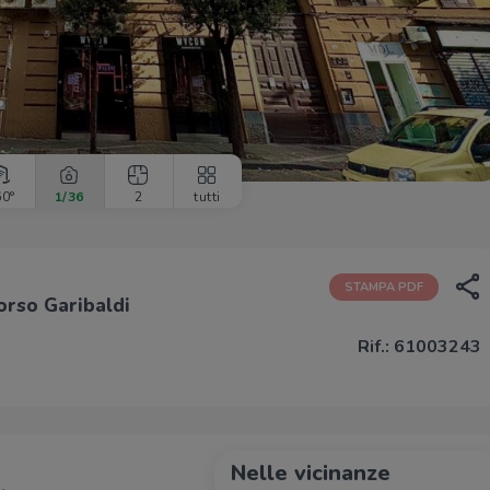
60°
1
/36
2
tutti
STAMPA PDF
orso Garibaldi
Rif.: 61003243
Nelle vicinanze