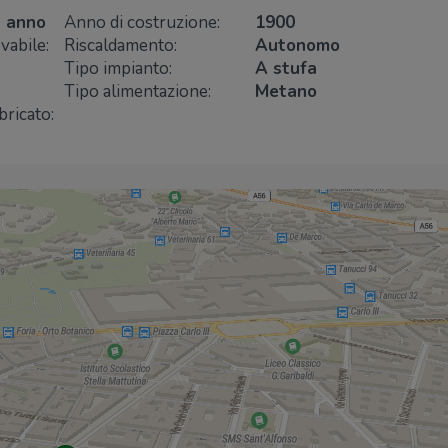
² anno
Anno di costruzione:
1900
vabile:
Riscaldamento:
Autonomo
Ospedali
Tipo impianto:
A stufa
ASL NA1
440 m
Tipo alimentazione:
Metano
Poliambulatorio
bricato:
ex Ospedale della
850 m
Pace (Comune di
Napoli -
Municipalità IV)
Presidio
860 m
Ospedaliero
"SS.Annunziata"
Presidio
990 m
Ospedaliero
Card.Ascalesi
Ospedali
1,2 Km