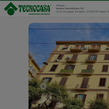
Affiliato
Venere Immobiliare Srl
Corso Giuseppe Garibaldi, 195 80139 Napoli (
<<