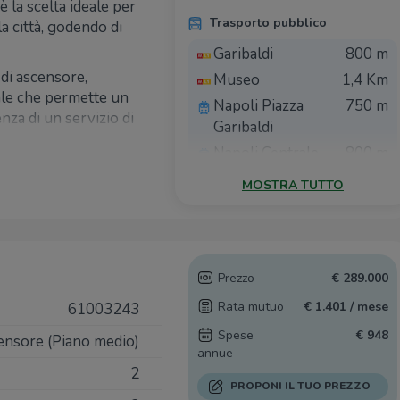
 la scelta ideale per
Trasporto pubblico
a città, godendo di
Garibaldi
800 m
 di ascensore,
Museo
1,4 Km
ale che permette un
Napoli Piazza
750 m
enza di un servizio di
Garibaldi
 sicurezza e
Napoli Centrale
800 m
no e confortevole per
Trasporto
1,1 Km
MOSTRA TUTTO
o beneficia di
pubblico
no. Con una superficie
amere, cucina e
Ricariche auto elettriche
uiti adatti a diverse
Prezzo
€ 289.000
EnelX EVA+
1,5 Km
Ferraris Napoli
Rata mutuo
€ 1.401 / mese
61003243
ni della metropolitana
e facili e
Spese
€ 948
censore (Piano medio)
nifica essere sempre
annue
Scuole
o l'accesso a lavoro,
2
PROPONI IL TUO PREZZO
ITIS A.Volta
130 m